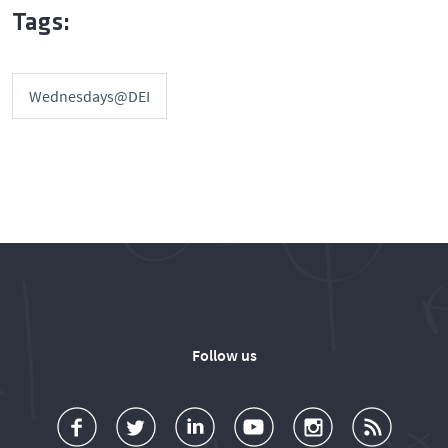
Tags:
Wednesdays@DEI
Follow us
a
o
d
o
o
u