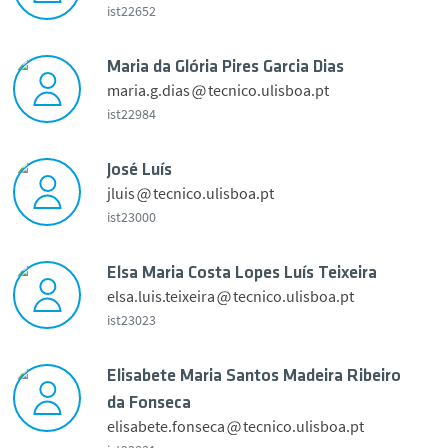
Student Support
ist22652
Maria da Glória Pires Garcia Dias
News
maria.g.dias
tecnico.ulisboa.pt
o
ist22984
s
Events
é
José Luís
L
Merit Awards
jluis
tecnico.ulisboa.pt
u
a
ist23000
í
r
o
s
Spread the word
i
s
T
Elsa Maria Costa Lopes Luís Teixeira
a
é
elsa.luis.teixeira
tecnico.ulisboa.pt
e
d
L
Museum
ist23023
i
a
u
x
G
í
e
Internal Documents
l
Elisabete Maria Santos Madeira Ribeiro
s
i
ó
da Fonseca
p
r
r
elisabete.fonseca
tecnico.ulisboa.pt
r
Contacts
l
a