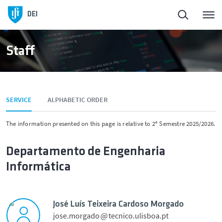
Homepage
DEI
About DEI
Staff
People
SERVICE
ALPHABETIC ORDER
Education
The information presented on this page is relative to 2º Semestre 2025/2026.
DEI in Society
Departamento de Engenharia
Informática
Research
Entrepreneurship
José Luís Teixeira Cardoso Morgado
jose.morgado
tecnico.ulisboa.pt