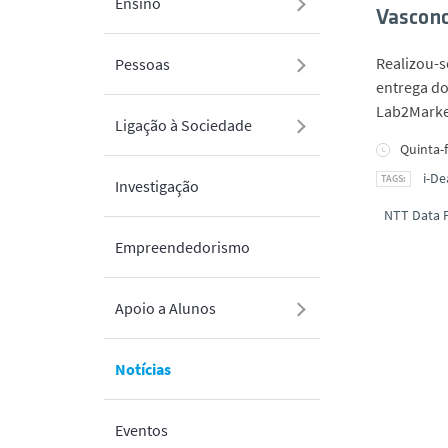
Ensino
Vasconc
Realizou-se
Pessoas
entrega do
Lab2Marke
Ligação à Sociedade
Quinta-f
i-De
Investigação
NTT Data 
Empreendedorismo
Apoio a Alunos
Notícias
Eventos