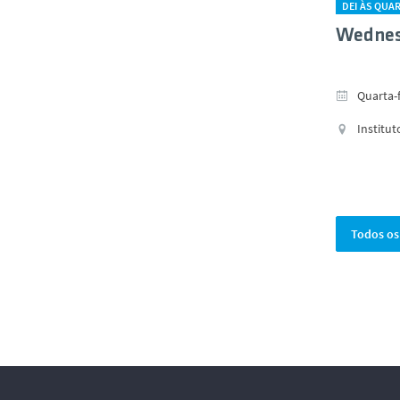
DEI ÀS QUA
Wednes
Quarta-f
Institut
Todos os