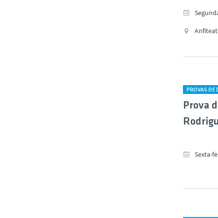
Segunda-
Anfiteat
PROVAS DE
Prova d
Rodrig
Sexta-fe