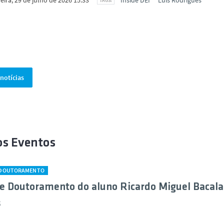
eira, 29 de julho de 2026 15:33
Inside DEI
Luís Rodrigues
notícias
os Eventos
 DOUTORAMENTO
e Doutoramento do aluno Ricardo Miguel Bacala
s