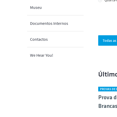
Quarta-f
Museu
Documentos Internos
Contactos
Todas as 
We Hear You!
Últim
PROVAS DE
Prova d
Branca