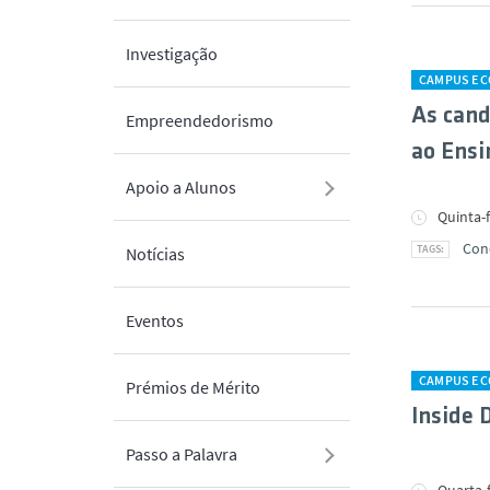
Investigação
CAMPUS E 
As cand
Empreendedorismo
ao Ensi
Apoio a Alunos
Quinta-f
Con
Notícias
Eventos
CAMPUS E 
Prémios de Mérito
Inside 
Passo a Palavra