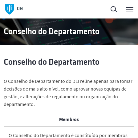
Início
Voltar
DEI
Sobre o DEI
Sobre o DEI
Conselho do Departamento
Ensino
História e Presidentes
Conselho do Departamento
Pessoas
Órgãos de Gestão
O Conselho de Departamento do DEI reúne apenas para tomar
Ligação à Sociedade
Áreas Científicas
decisões de mais alto nível, como aprovar novas equipas de
gestão, e alterações de regulamento ou organização do
Investigação
Instalações
departamento.
Membros
Empreendedorismo
O Conselho do Departamento é constituído por membros