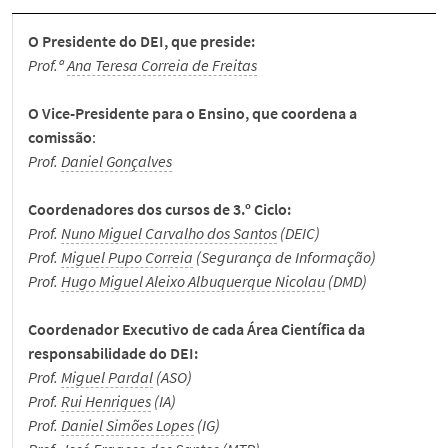
Apoio a Alunos
O Presidente do DEI, que preside:
Prof.ª
Ana Teresa Correia de Freitas
Notícias
O Vice-Presidente para o Ensino, que coordena a
Eventos
comissão
:
Prof.
Daniel Gonçalves
Prémios de Mérito
Coordenadores dos cursos de 3.º Ciclo:
Prof.
Nuno Miguel Carvalho dos Santos
(DEIC)
Passo a Palavra
Prof.
Miguel Pupo Correia
(Segurança de Informação)
Prof.
Hugo Miguel Aleixo Albuquerque Nicolau
(DMD)
Museu
Coordenador Executivo de cada Área Científica da
responsabilidade do DEI:
Documentos Internos
Prof.
Miguel Pardal
(ASO)
Prof.
Rui Henriques
(IA)
Prof.
Daniel Simões Lopes
(IG)
Contactos