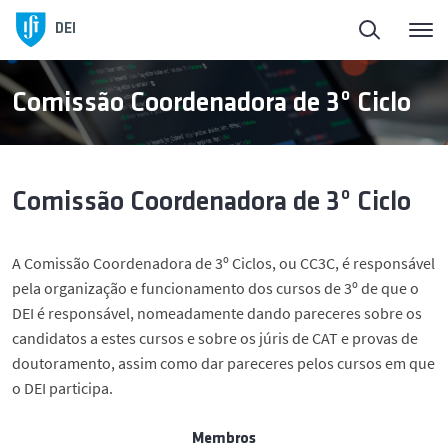
Início
Voltar
DEI
Sobre o DEI
Sobre o DEI
Comissão Coordenadora de 3º Ciclo
Ensino
História e Presidentes
Comissão Coordenadora de 3º Ciclo
Pessoas
Órgãos de Gestão
A Comissão Coordenadora de 3º Ciclos, ou CC3C, é responsável
Ligação à Sociedade
Áreas Científicas
pela organização e funcionamento dos cursos de 3º de que o
DEI é responsável, nomeadamente dando pareceres sobre os
Investigação
Instalações
candidatos a estes cursos e sobre os júris de CAT e provas de
doutoramento, assim como dar pareceres pelos cursos em que
o DEI participa.
Empreendedorismo
Membros