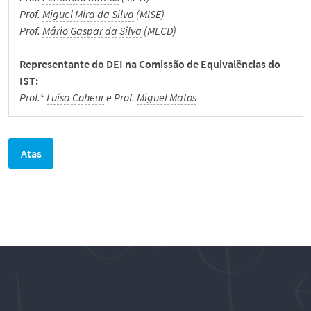
Prof.
Miguel Mira da Silva
(MISE)
Prof.
Mário Gaspar da Silva
(MECD)
We Hear You!
Representante do DEI na Comissão de Equivalências do
English
IST:
Prof.ª
Luísa Coheur
e
Prof.
Miguel Matos
Atas