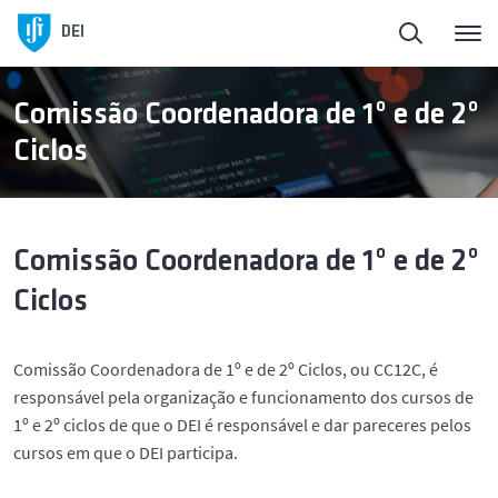
Início
Voltar
DEI
Sobre o DEI
Sobre o DEI
Comissão Coordenadora de 1º e de 2º
Ciclos
Ensino
História e Presidentes
Pessoas
Órgãos de Gestão
Comissão Coordenadora de 1º e de 2º
Ciclos
Ligação à Sociedade
Áreas Científicas
Comissão Coordenadora de 1º e de 2º Ciclos, ou CC12C, é
Investigação
Instalações
responsável pela organização e funcionamento dos cursos de
1º e 2º ciclos de que o DEI é responsável e dar pareceres pelos
Empreendedorismo
cursos em que o DEI participa.