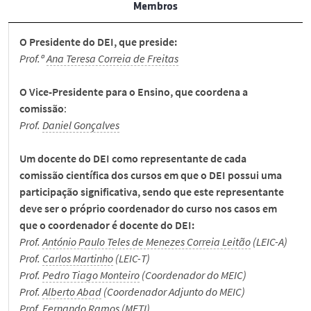
Apoio a Alunos
Membros
O Presidente do DEI, que preside:
Notícias
Prof.ª
Ana Teresa Correia de Freitas
Eventos
O Vice-Presidente para o Ensino, que coordena a
comissão
:
Prof.
Daniel Gonçalves
Prémios de Mérito
Um docente do DEI como representante de cada
comissão científica dos cursos em que o DEI possui uma
Passo a Palavra
participação significativa, sendo que este representante
deve ser o próprio coordenador do curso nos casos em
Museu
que o coordenador é docente do DEI:
Prof.
António Paulo Teles de Menezes Correia Leitão
(LEIC-A)
Prof.
Carlos Martinho
(LEIC-T)
Documentos Internos
Prof.
Pedro Tiago Monteiro
(Coordenador do MEIC)
Prof.
Alberto Abad
(Coordenador Adjunto do MEIC)
Contactos
Prof.
Fernando Ramos
(METI)