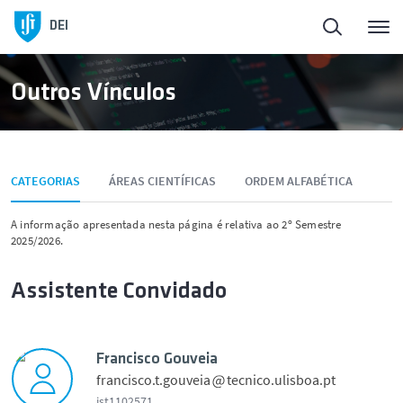
Início
DEI
Sobre o DEI
Outros Vínculos
Ensino
CATEGORIAS
ÁREAS CIENTÍFICAS
ORDEM ALFABÉTICA
Pessoas
A informação apresentada nesta página é relativa ao 2º Semestre
2025/2026.
Ligação à Sociedade
Assistente Convidado
Investigação
Empreendedorismo
Francisco Gouveia
francisco.t.gouveia
tecnico.ulisboa.pt
ist1102571