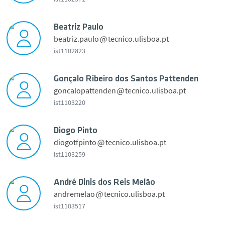
Apoio a Alunos
r
Beatriz Paulo
a
Notícias
beatriz.paulo
tecnico.ulisboa.pt
n
ist1102823
c
e
Eventos
i
a
Gonçalo Ribeiro dos Santos Pattenden
s
t
goncalopattenden
tecnico.ulisboa.pt
c
Prémios de Mérito
r
ist1103220
o
i
G
z
Passo a Palavra
o
Diogo Pinto
P
diogotfpinto
tecnico.ulisboa.pt
u
a
o
ist1103259
v
Museu
u
n
i
e
l
ç
o
i
o
André Dinis dos Reis Melão
a
Documentos Internos
g
a
andremelao
tecnico.ulisboa.pt
p
l
o
p
ist1103517
r
o
P
r
o
Contactos
R