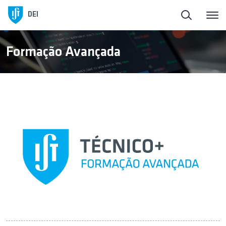
Início
DEI
Sobre o DEI
Formação Avançada
Ensino
Pessoas
Ligação à Sociedade
Investigação
Empreendedorismo