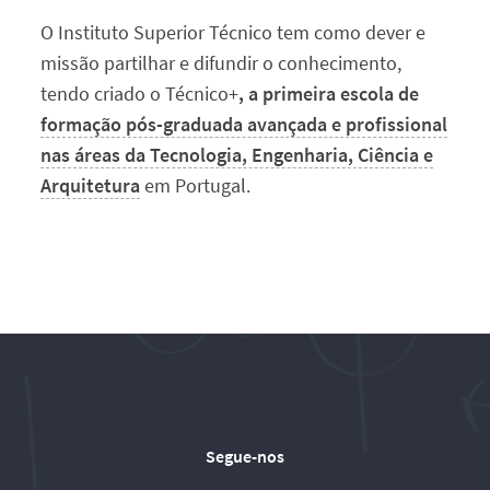
Apoio a Alunos
O Instituto Superior Técnico tem como dever e
missão partilhar e difundir o conhecimento,
Notícias
tendo criado o Técnico+
, a primeira escola de
formação pós-graduada avançada e profissional
Eventos
nas áreas da Tecnologia, Engenharia, Ciência e
Arquitetura
em Portugal.
Prémios de Mérito
Passo a Palavra
Museu
Documentos Internos
Segue-nos
Contactos