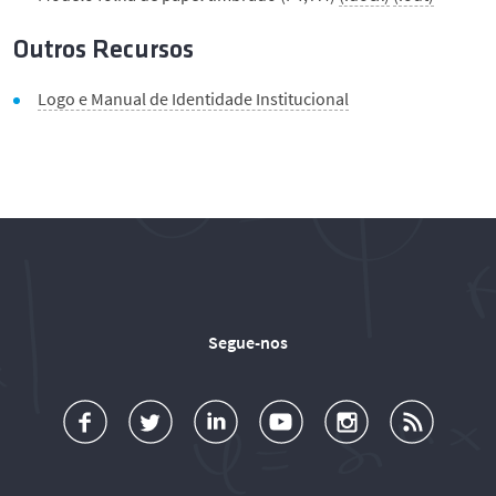
Outros Recursos
Logo e Manual de Identidade Institucional
Segue-nos
a
o
d
o
o
u
c
l
d
l
l
b
e
l
T
l
l
s