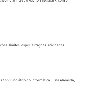
2h30 no anfiteatro A3, no Taguspark, com o
ões, limites, especializações, atividades
 16h30 no átrio do Informática III, na Alameda,