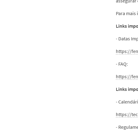
assegurar 
Para mais
Links imp
- Datas Im
https://fe
- FAQ:
https://fe
Links impo
- Calendári
https://te
- Regulame