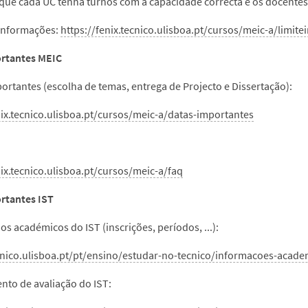
que cada UC tenha turnos com a capacidade correcta e os docentes
 informações:
https://fenix.tecnico.ulisboa.pt/cursos/meic-a/limitei
ortantes MEIC
portantes (escolha de temas, entrega de Projecto e Dissertação):
nix.tecnico.ulisboa.pt/cursos/meic-a/datas-importantes
nix.tecnico.ulisboa.pt/cursos/meic-a/faq
rtantes IST
os académicos do IST (inscrições, períodos, ...):
cnico.ulisboa.pt/pt/ensino/estudar-no-tecnico/informacoes-acad
nto de avaliação do IST: