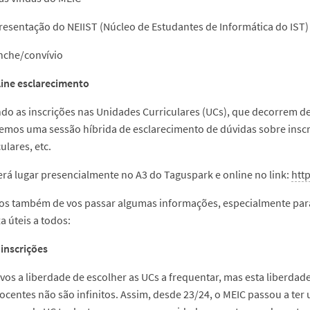
resentação do NEIIST (Núcleo de Estudantes de Informática do IST)
nche/convívio
ine esclarecimento
do as inscrições nas Unidades Curriculares (UCs), que decorrem de
remos uma sessão híbrida de esclarecimento de dúvidas sobre inscriç
ulares, etc.
erá lugar presencialmente no A3 do Taguspark e online no link:
htt
s também de vos passar algumas informações, especialmente para
a úteis a todos:
 inscrições
vos a liberdade de escolher as UCs a frequentar, mas esta liberd
ocentes não são infinitos. Assim, desde 23/24, o MEIC passou a te