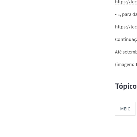
https://te
- E, para 
https://te
Continuaçã
Até setem
(imagem: T
Tópico
MEIC