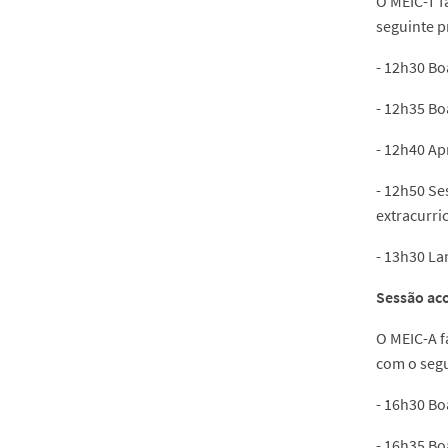
O MEIC-T f
seguinte 
- 12h30 Bo
- 12h35 Bo
- 12h40 Ap
- 12h50 Se
extracurric
- 13h30 La
Sessão ac
O MEIC-A f
com o seg
- 16h30 Bo
- 16h35 Bo