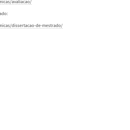
micas/avaliacao/
ado:
emicas/dissertacao-de-mestrado/