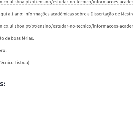
cnico.ulisboa.pt/pt/ensino/estudar-no-tecnico/informacoes-acade
daqui a 1 ano: informações académicas sobre a Dissertação de Mestr
cnico.ulisboa.pt/pt/ensino/estudar-no-tecnico/informacoes-acad
o de boas férias.
bro!
écnico Lisboa)
s: