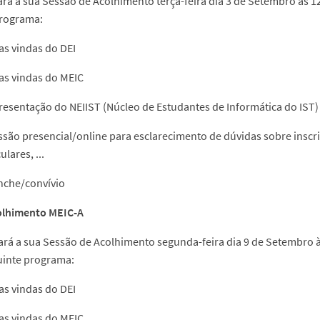
ará a sua Sessão de Acolhimento terça-feira dia 3 de Setembro às 1
programa:
as vindas do DEI
as vindas do MEIC
resentação do NEIIST (Núcleo de Estudantes de Informática do IST)
ssão presencial/online para esclarecimento de dúvidas sobre inscriç
ulares, ...
nche/convívio
olhimento MEIC-A
ará a sua Sessão de Acolhimento segunda-feira dia 9 de Setembro às
uinte programa:
as vindas do DEI
as vindas do MEIC