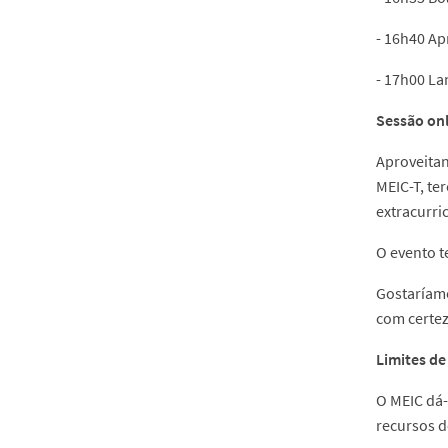
- 16h40 Ap
- 17h00 La
Sessão onl
Aproveitan
MEIC-T, te
extracurric
O evento t
Gostaríamo
com certez
Limites de
O MEIC dá-
recursos d