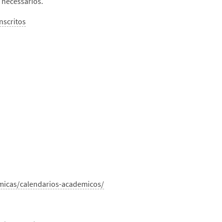
 necessários.
nscritos
emicas/calendarios-academicos/