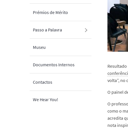
Prémios de Mérito
Passo a Palavra
Museu
Documentos Internos
Resultado 
conferênc
volta”, no
Contactos
O painel d
We Hear You!
O professo
como o mai
acredita q
nota inspi