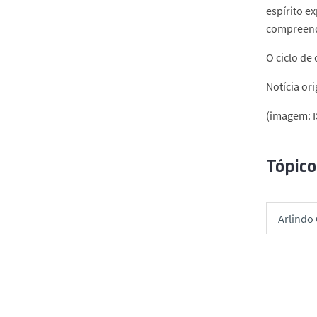
espírito 
compreende
O ciclo de
Notícia or
(imagem: I
Tópico
Arlindo 