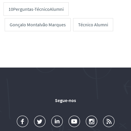
10Perguntas-TécnicoAlumni
Gonçalo Montalvão Marques
Técnico Alumni
Segue-nos
a
o
d
o
o
u
c
l
d
l
l