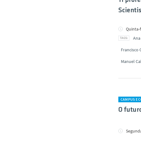
11 prof
Scienti
Quinta-f
Ana
Francisco 
Manuel Ca
CAMPUS E 
O futuro
Segunda