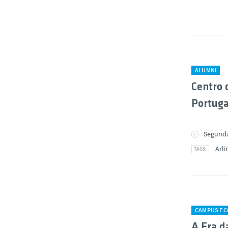
ALUMNI
Centro 
Portuga
Segunda-
Arli
CAMPUS E 
A Era d