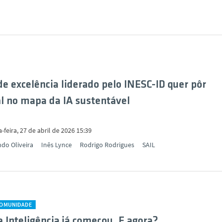
de excelência liderado pelo INESC-ID quer pôr
l no mapa da IA sustentável
feira, 27 de abril de 2026 15:39
ndo Oliveira
Inês Lynce
Rodrigo Rodrigues
SAIL
COMUNIDADE
a Inteligência já começou. E agora?