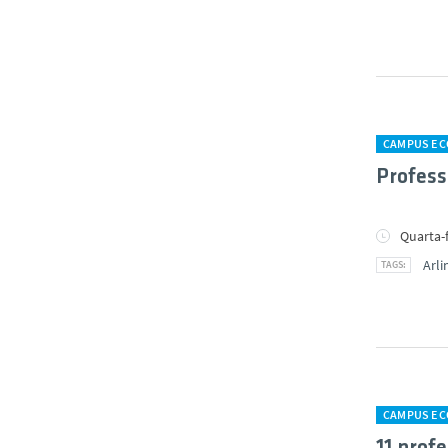
CAMPUS E 
Profess
Quarta-f
Arli
CAMPUS E 