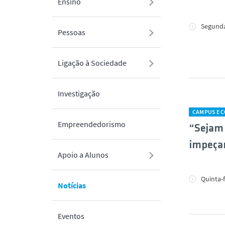
Ensino
Segunda-
Pessoas
Ligação à Sociedade
Investigação
CAMPUS E 
Empreendedorismo
“Sejam 
impeçam
Apoio a Alunos
Quinta-f
Notícias
Eventos