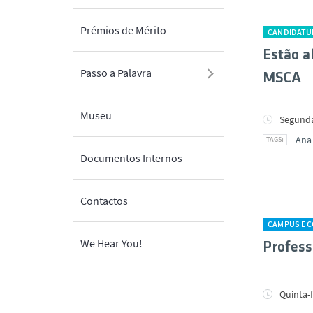
Prémios de Mérito
CANDIDATU
Estão a
Passo a Palavra
MSCA
Museu
Segunda
Ana
Documentos Internos
Contactos
CAMPUS E 
We Hear You!
Profess
Quinta-f