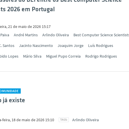
essores do DEI entre os Best Computer Science
sts 2026 em Portugal
eira, 21 de maio de 2026 15:17
 Paiva
André Martins
Arlindo Oliveira
Best Computer Science Scientist
C. Santos
Jacinto Nascimento
Joaquim Jorge
Luís Rodrigues
bido Lopes
Mário Silva
Miguel Pupo Correia
Rodrigo Rodrigues
COMUNIDADE
 já existe
-feira, 18 de maio de 2026 15:10
Arlindo Oliveira