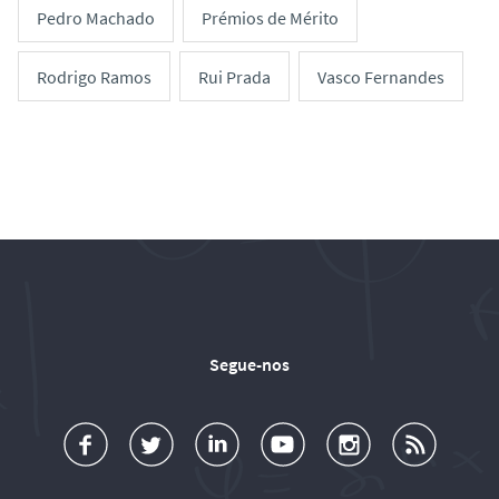
Pedro Machado
Prémios de Mérito
Rodrigo Ramos
Rui Prada
Vasco Fernandes
Segue-nos
a
o
d
o
o
u
c
l
d
l
l
b