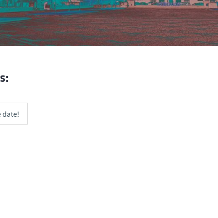
s:
 date!